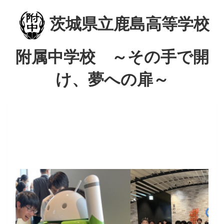
茨城県立鹿島高等学校
附属中学校 ～その手で開
け、夢への扉～
p
n
r
e
e
x
v
t
i
o
u
s