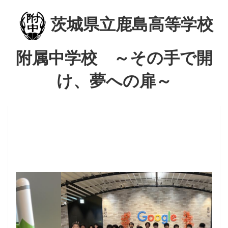
茨城県立鹿島高等学校
附属中学校 ～その手で開
け、夢への扉～
p
n
r
e
e
x
v
t
i
o
u
s