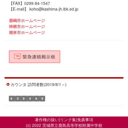
【FAX】0299-84-1547
【E-mail】 koho@kashima-jh.ibk.ed.jp
鹿嶋市ホームページ
神栖市ホームページ
潮来市ホームページ
カウンタ 訪問者数(2019/8/1～)
6
3
9
4
6
9
著作権の扱い
|
リンク集
|
免責事項
(c) 2022 茨城県立鹿島高等学校附属中学校