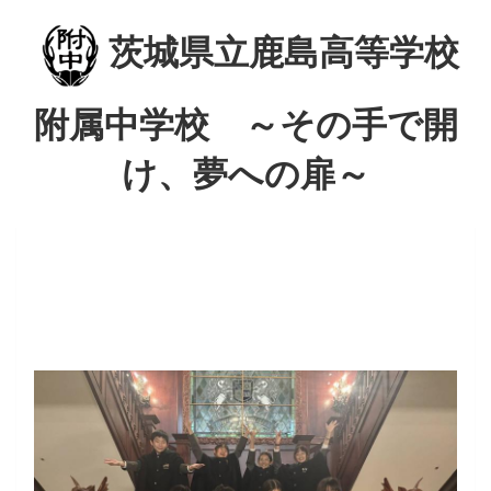
茨城県立鹿島高等学校
附属中学校 ～その手で開
け、夢への扉～
p
n
r
e
e
x
v
t
i
o
u
s