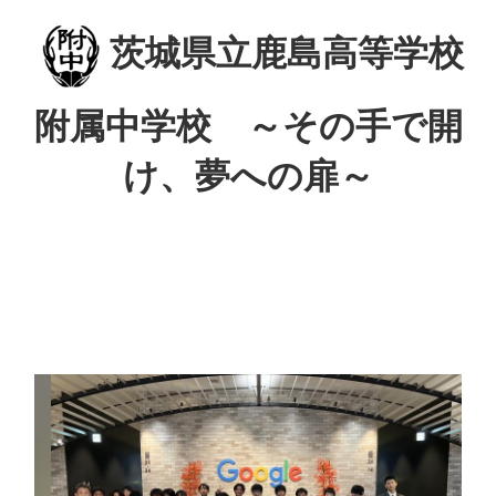
茨城県立鹿島高等学校
附属中学校 ～その手で開
け、夢への扉～
p
n
r
e
e
x
v
t
i
o
u
s